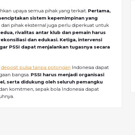
uhkan upaya semua pihak yang terkait.
Pertama,
 menciptakan sistem kepemimpinan yang
ari pihak eksternal juga perlu diperkuat untuk
edua, rivalitas antar klub dan pemain harus
ekonsiliasi dan edukasi.
Ketiga, intervensi
 agar PSSI dapat menjalankan tugasnya secara
k
deposit pulsa tanpa potongan
Indonesia dapat
ggaan bangsa.
PSSI harus menjadi organisasi
el, serta didukung oleh seluruh pemangku
dan komitmen, sepak bola Indonesia dapat
uhnya.