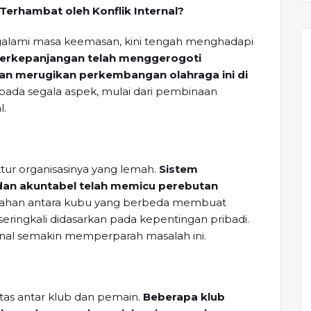
Terhambat oleh Konflik Internal?
galami masa keemasan, kini tengah menghadapi
 berkepanjangan telah menggerogoti
 dan merugikan perkembangan olahraga ini di
 pada segala aspek, mulai dari pembinaan
l.
ktur organisasinya yang lemah.
Sistem
dan akuntabel telah memicu perebutan
ahan antara kubu yang berbeda membuat
ringkali didasarkan pada kepentingan pribadi.
nal semakin memperparah masalah ini.
litas antar klub dan pemain.
Beberapa klub