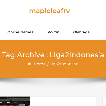
mapleleafrv
Online Games
Politik
Olahraga
Tag Archive : Liga2Indonesia
Home
/
Liga2Indonesia