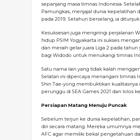
sepanjang masa timnas Indonesia. Setel
Pamungkas, menjajal dunia kepelatihan de
pada 2019. Setahun berselang, ia ditunjuk
Kesuksesan juga mengiringi perjalanan 
hidup PSIM Yogyakarta ini sukses mengan
dan meraih gelar juara Liga 2 pada tahu
bagi Widodo untuk menukangi timnas Ind
Satu nama lain yang tidak kalah menggem
Selatan ini dipercaya menangani timnas 
Shin Tae-yong membuktikan kualitasny
perunggu di SEA Games 2021 dan lolos ke 
Persiapan Matang Menuju Puncak
Sebelum terjun ke dunia kepelatihan, pa
diri secara matang. Mereka umumnya meng
AFC agar memiliki bekal pengetahuan d