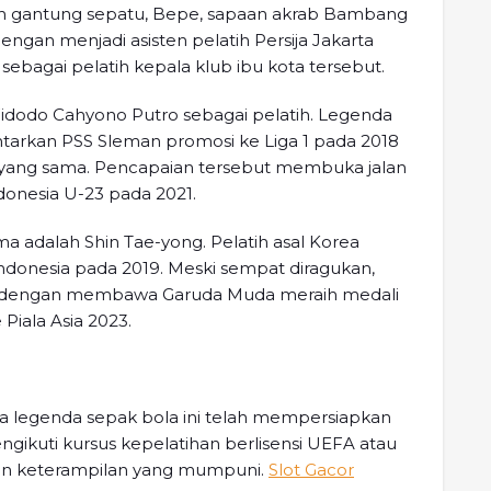
ah gantung sepatu, Bepe, sapaan akrab Bambang
ngan menjadi asisten pelatih Persija Jakarta
 sebagai pelatih kepala klub ibu kota tersebut.
Widodo Cahyono Putro sebagai pelatih. Legenda
tarkan PSS Sleman promosi ke Liga 1 pada 2018
n yang sama. Pencapaian tersebut membuka jalan
onesia U-23 pada 2021.
a adalah Shin Tae-yong. Pelatih asal Korea
Indonesia pada 2019. Meski sempat diragukan,
a dengan membawa Garuda Muda meraih medali
Piala Asia 2023.
ra legenda sepak bola ini telah mempersiapkan
ikuti kursus kepelatihan berlisensi UEFA atau
an keterampilan yang mumpuni.
Slot Gacor