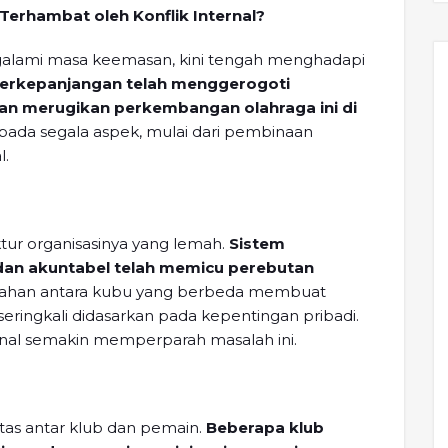
Terhambat oleh Konflik Internal?
galami masa keemasan, kini tengah menghadapi
 berkepanjangan telah menggerogoti
 dan merugikan perkembangan olahraga ini di
 pada segala aspek, mulai dari pembinaan
l.
ktur organisasinya yang lemah.
Sistem
dan akuntabel telah memicu perebutan
ahan antara kubu yang berbeda membuat
ringkali didasarkan pada kepentingan pribadi.
nal semakin memperparah masalah ini.
litas antar klub dan pemain.
Beberapa klub