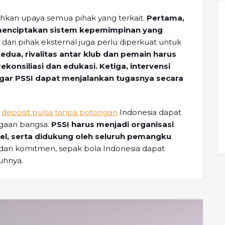
uhkan upaya semua pihak yang terkait.
Pertama,
 menciptakan sistem kepemimpinan yang
ari pihak eksternal juga perlu diperkuat untuk
edua, rivalitas antar klub dan pemain harus
ekonsiliasi dan edukasi.
Ketiga, intervensi
 agar PSSI dapat menjalankan tugasnya secara
k
deposit pulsa tanpa potongan
Indonesia dapat
ggaan bangsa.
PSSI harus menjadi organisasi
el, serta didukung oleh seluruh pemangku
dan komitmen, sepak bola Indonesia dapat
uhnya.