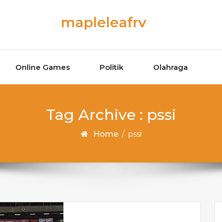
mapleleafrv
Online Games
Politik
Olahraga
Tag Archive : pssi
Home
/
pssi