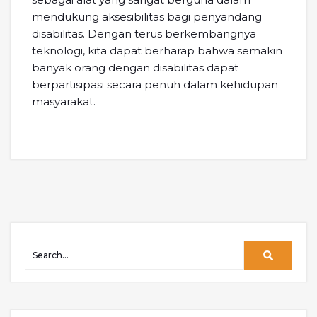
mendukung aksesibilitas bagi penyandang
disabilitas. Dengan terus berkembangnya
teknologi, kita dapat berharap bahwa semakin
banyak orang dengan disabilitas dapat
berpartisipasi secara penuh dalam kehidupan
masyarakat.