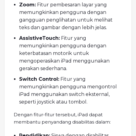
Zoom:
Fitur pembesaran layar yang
memungkinkan pengguna dengan
gangguan penglihatan untuk melihat
teks dan gambar dengan lebih jelas.
AssistiveTouch:
Fitur yang
memungkinkan pengguna dengan
keterbatasan motorik untuk
mengoperasikan iPad menggunakan
gerakan sederhana.
Switch Control:
Fitur yang
memungkinkan pengguna mengontrol
iPad menggunakan switch eksternal,
seperti joystick atau tombol.
Dengan fitur-fitur tersebut, iPad dapat
membantu penyandang disabilitas dalam:
Pendidikan:
Siswa dengan disabilitas