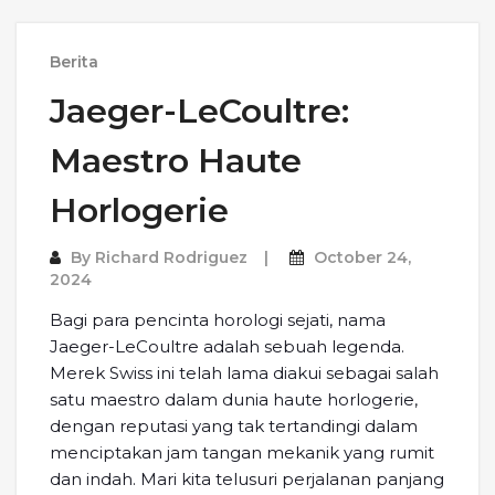
Berita
Jaeger-LeCoultre:
Maestro Haute
Horlogerie
By
Richard Rodriguez
October 24,
2024
Bagi para pencinta horologi sejati, nama
Jaeger-LeCoultre adalah sebuah legenda.
Merek Swiss ini telah lama diakui sebagai salah
satu maestro dalam dunia haute horlogerie,
dengan reputasi yang tak tertandingi dalam
menciptakan jam tangan mekanik yang rumit
dan indah. Mari kita telusuri perjalanan panjang