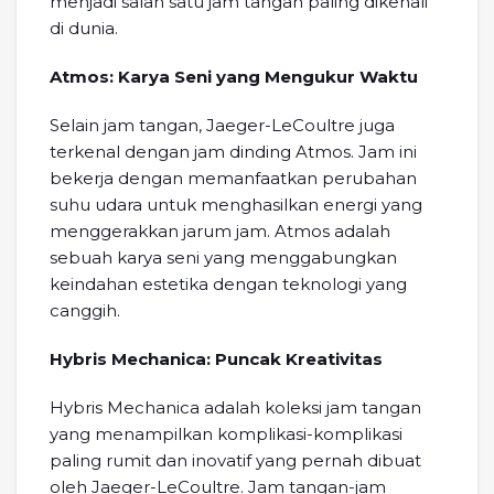
menjadi salah satu jam tangan paling dikenali
di dunia.
Atmos: Karya Seni yang Mengukur Waktu
Selain jam tangan, Jaeger-LeCoultre juga
terkenal dengan jam dinding Atmos. Jam ini
bekerja dengan memanfaatkan perubahan
suhu udara untuk menghasilkan energi yang
menggerakkan jarum jam. Atmos adalah
sebuah karya seni yang menggabungkan
keindahan estetika dengan teknologi yang
canggih.
Hybris Mechanica: Puncak Kreativitas
Hybris Mechanica adalah koleksi jam tangan
yang menampilkan komplikasi-komplikasi
paling rumit dan inovatif yang pernah dibuat
oleh Jaeger-LeCoultre. Jam tangan-jam