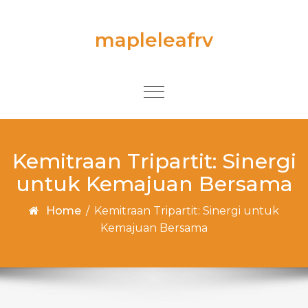
Skip to content
mapleleafrv
Toggle
navigation
Kemitraan Tripartit: Sinergi
untuk Kemajuan Bersama
Home
/
Kemitraan Tripartit: Sinergi untuk
Kemajuan Bersama