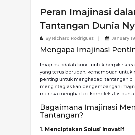
Peran Imajinasi da
Tantangan Dunia Ny
By
Richard Rodriguez
January 19
Mengapa Imajinasi Penti
Imajinasi adalah kunci untuk berpikir kre
yang terus berubah, kemampuan untuk
penting untuk menghadapi tantangan di 
mengintegrasikan pengembangan imajin
mereka menghadapi kompleksitas dunia 
Bagaimana Imajinasi M
Tantangan?
1.
Menciptakan Solusi Inovatif