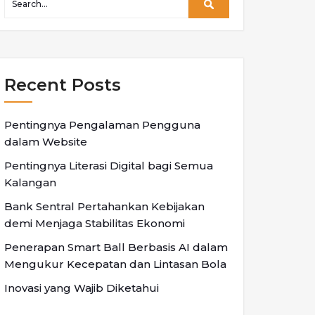
Recent Posts
Pentingnya Pengalaman Pengguna
dalam Website
Pentingnya Literasi Digital bagi Semua
Kalangan
Bank Sentral Pertahankan Kebijakan
demi Menjaga Stabilitas Ekonomi
Penerapan Smart Ball Berbasis AI dalam
Mengukur Kecepatan dan Lintasan Bola
Inovasi yang Wajib Diketahui