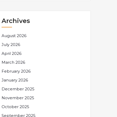
Archives
August 2026
July 2026
April 2026
March 2026
February 2026
January 2026
December 2025
November 2025
October 2025
September 2025