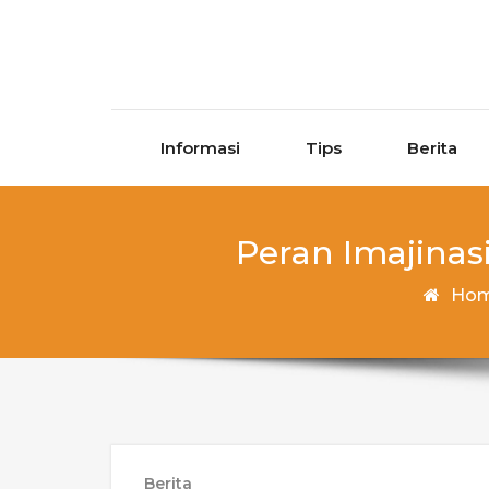
Skip to content
Informasi
Tips
Berita
Peran Imajina
Ho
Berita