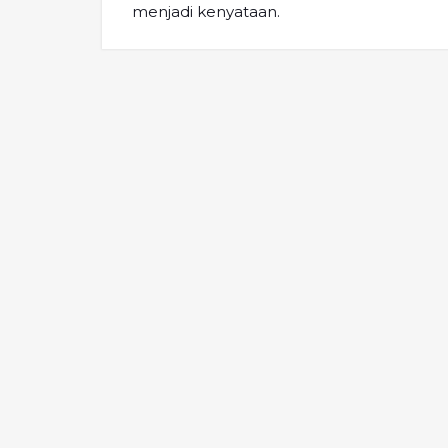
menjadi kenyataan.